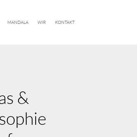
MANDALA
WIR
KONTAKT
as &
osophie