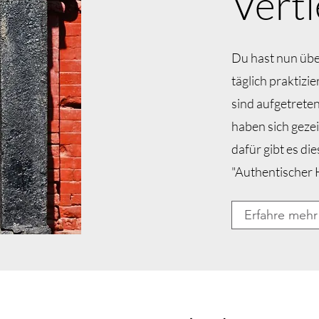
Vert
Du hast nun übe
täglich praktiz
sind aufgetrete
haben sich geze
dafür gibt es d
"Authentischer 
Erfahre mehr