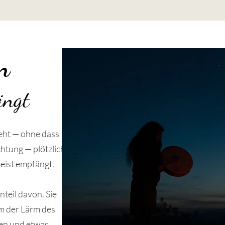
n
ängt
eht — ohne dass
chtung — plötzlich
 Geist empfängt.
nteil davon. Sie
em der Lärm des
ten und etwas