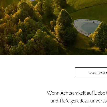
Das Retr
Wenn Achtsamkeit auf Liebe tr
und Tiefe geradezu unvorste