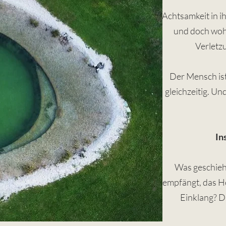
Achtsamkeit in i
und doch wohnt
Verletzu
Der Mensch is
gleichzeitig. Un
In
Was geschieh
empfängt, das He
Einklang? Da