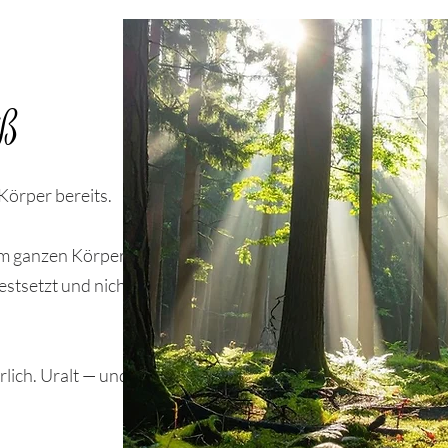
iß
Körper bereits.
h im ganzen Körper
estsetzt und nicht
rlich. Uralt — und