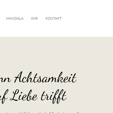
MANDALA
WIR
KONTAKT
n Achtsamkeit
f Liebe trifft