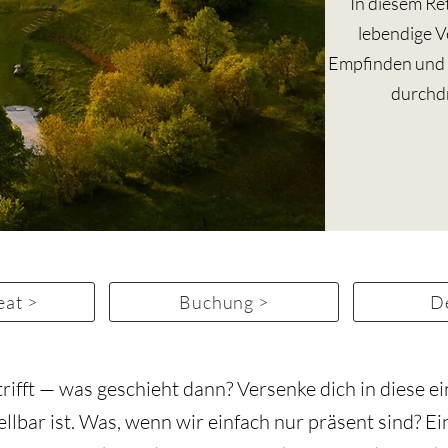
In diesem Re
lebendige V
Empfinden und In
durchdr
eat >
Buchung >
De
ifft — was geschieht dann? Versenke dich in diese e
llbar ist. Was, wenn wir einfach nur präsent sind? 