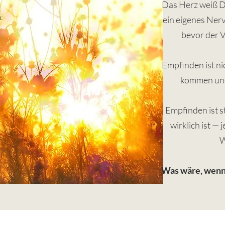
Das Herz weiß Di
ein eigenes Nerv
bevor der V
Empfinden ist n
kommen und
Empfinden ist sti
wirklich ist —
W
Was wäre, wenn 