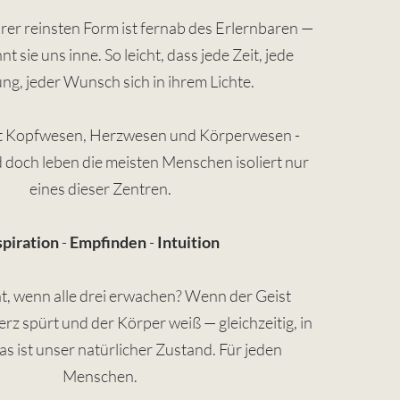
hrer reinsten Form ist fernab des Erlernbaren —
 sie uns inne. So leicht, dass jede Zeit, jede
ng, jeder Wunsch sich in ihrem Lichte.
t Kopfwesen, Herzwesen und Körperwesen -
d doch leben die meisten Menschen isoliert nur
eines dieser Zentren.
spiration
-
Empfinden
-
Intuition
t, wenn alle drei erwachen? Wenn der Geist
rz spürt und der Körper weiß — gleichzeitig, in
s ist unser natürlicher Zustand. Für jeden
Menschen.