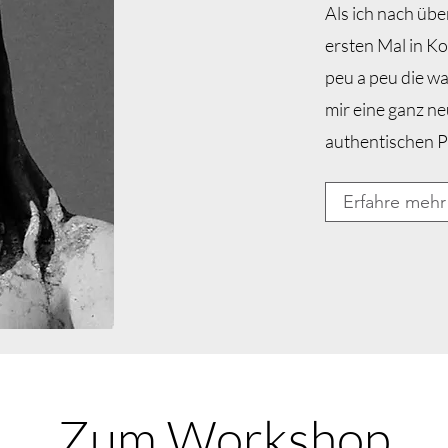
Als ich nach üb
ersten Mal in K
peu a peu die w
mir eine ganz ne
authentischen P
Erfahre mehr
Zum Workshop