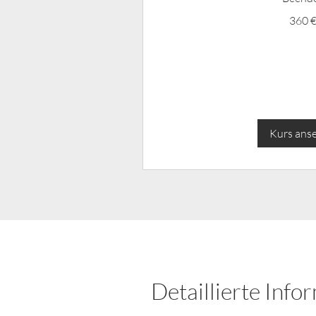
360
360 
Euro
Kurs ans
Detaillierte Info