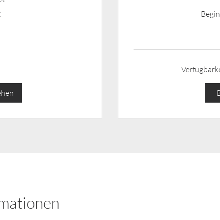
Begin
€
360
Euro
Verfügbarkei
ehen
rmationen