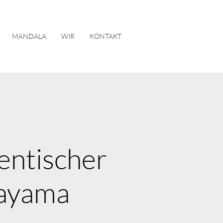
MANDALA
WIR
KONTAKT
entischer
ayama