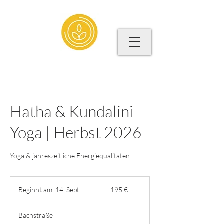
Hatha & Kundalini
Yoga | Herbst 2026
Yoga & jahreszeitliche Energiequalitäten
195
Euro
Beginnt am: 14. Sept.
B
195 €
e
g
Bachstraße
i