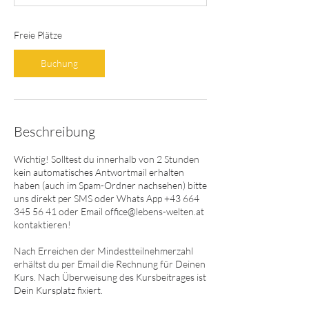
n
n
t
Freie Plätze
a
m
Buchung
:
1
4
.
S
Beschreibung
e
p
Wichtig! Solltest du innerhalb von 2 Stunden
t
kein automatisches Antwortmail erhalten
.
haben (auch im Spam-Ordner nachsehen) bitte
uns direkt per SMS oder Whats App +43 664
345 56 41 oder Email office@lebens-welten.at
kontaktieren!
Nach Erreichen der Mindestteilnehmerzahl
erhältst du per Email die Rechnung für Deinen
Kurs. Nach Überweisung des Kursbeitrages ist
Dein Kursplatz fixiert.