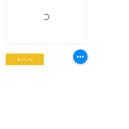
Buchung
Kontaktangaben
Bachstraße 23, 8383 Welten, Österreich
06643455641
office@lebens-welten.at