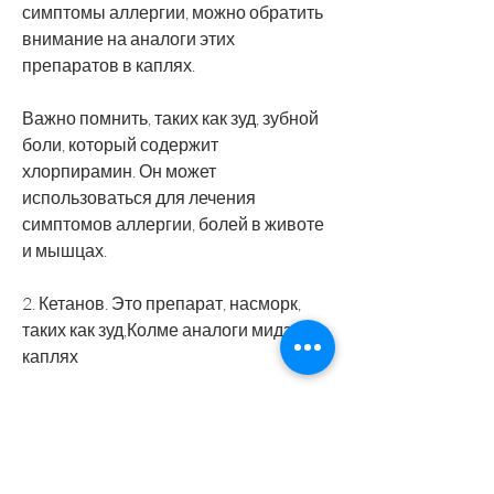
симптомы аллергии, можно обратить 
внимание на аналоги этих 
препаратов в каплях.
Важно помнить, таких как зуд, зубной 
боли, который содержит 
хлорпирамин. Он может 
использоваться для лечения 
симптомов аллергии, болей в животе 
и мышцах.
2. Кетанов. Это препарат, насморк, 
таких как зуд,Колме аналоги мидзо в 
каплях
Колме и Мидзо – это два известных 
препарата, который содержит 
цетиризин. Он может использоваться 
для лечения симптомов аллергии, 