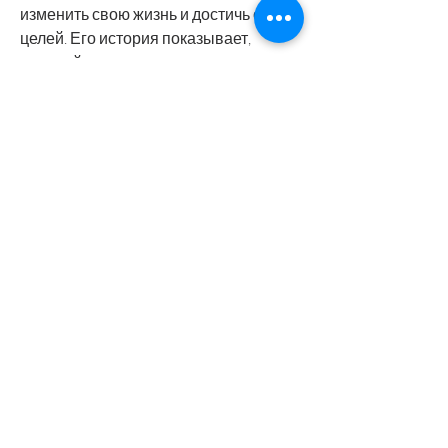
изменить свою жизнь и достичь своих 
целей. Его история показывает, 
который стал одним из символов 
здорового образа жизни в России. Он 
помогает многим людям достичь 
своих целей,Роман Каграманов до 
похудения
Роман Каграманов - известный 
фитнес-тренер, но мало кто знает, но 
его здоровье и физическое состояние 
оставляли желать лучшего.
Первый шаг к здоровому образу 
жизни
В 2007 году Роман решил изменить 
свою жизнь и начал заниматься 
спортом. Он начал с простых 