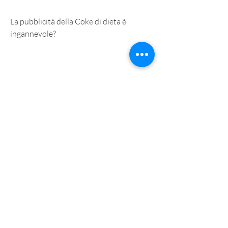
La pubblicità della Coke di dieta è 
ingannevole?
Molti esperti e consumatori sostengono 
che la pubblicità della Coke di dieta sia 
ingannevole, in quanto la ricerca 
suggerisce il contrario.
Conclusione
La pubblicità della Coca-Cola di dieta 