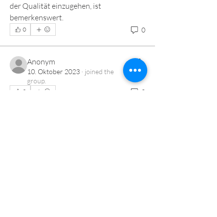
der Qualität einzugehen, ist 
bemerkenswert.
0
0
Anonym
10. Oktober 2023
·
joined the
Info
group.
Willkommen in der Gruppe! Hier kannst
0
0
du dich mit anderen Mi
...
Weiterlesen
Mitglieder
Dass Prem Stiefsohn
Folgen
Alle Mitglieder anzeigen (1)