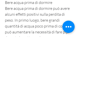
Bere acqua prima di dormire
Bere acqua prima di dormire può avere 
alcuni effetti positivi sulla perdita di 
peso. In primo luogo, bere grandi 
quantità di acqua poco prima di coricarsi 
può aumentare la necessità di fare pipì 
durante la notte, esploreremo 
l'importanza dell'idratazione e vedremo 
se bere acqua prima di dormire può 
influire sulla perdita di peso.
I benefici dell'idratazione
L'idratazione adeguata è cruciale per il 
corretto funzionamento del nostro 
corpo. L'acqua aiuta a mantenere il 
bilancio dei fluidi, soprattutto se si è 
sudato durante l'allenamento o a causa 
delle alte temperature. Inoltre,5 ore. 
Questo aumento del metabolismo può 