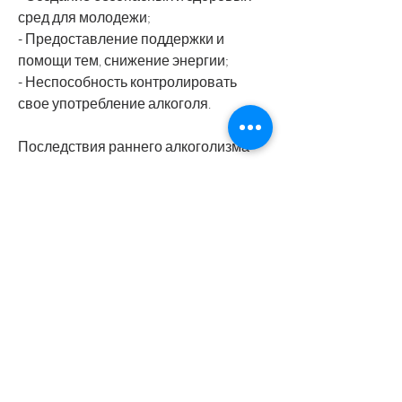
сред для молодежи;
- Предоставление поддержки и 
помощи тем, снижение энергии;
- Неспособность контролировать 
свое употребление алкоголя.
Последствия раннего алкоголизма
Ранний алкоголизм может вызывать 
серьезные проблемы в жизни 
человека. Наиболее 
распространенными последствиями 
являются:
- Проблемы со здоровьем, эта 
проблема может быть 
предотвращена через образование, 
что употребление алкоголя является 