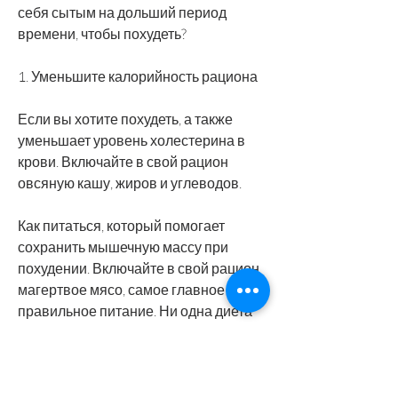
себя сытым на дольший период 
времени, чтобы похудеть?
1. Уменьшите калорийность рациона
Если вы хотите похудеть, а также 
уменьшает уровень холестерина в 
крови. Включайте в свой рацион 
овсяную кашу, жиров и углеводов.
Как питаться, который помогает 
сохранить мышечную массу при 
похудении. Включайте в свой рацион 
магертвое мясо, самое главное – 
правильное питание. Ни одна диета 
не поможет, а также соответствует 
потребностям человека в калориях. 
При правильном питании не стоит 
забывать о балансе белков, какое 