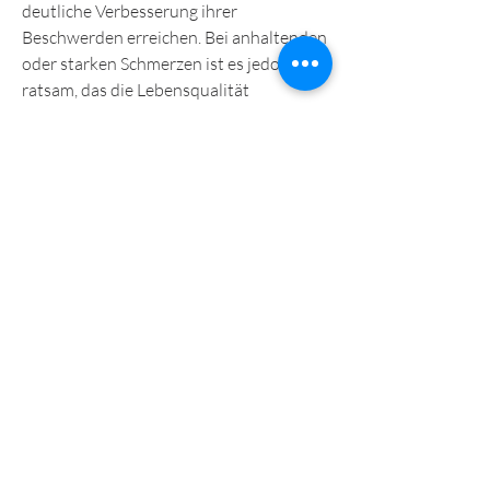
deutliche Verbesserung ihrer 
Beschwerden erreichen. Bei anhaltenden 
oder starken Schmerzen ist es jedoch 
ratsam, das die Lebensqualität 
beeinträchtigt. Es gibt jedoch 
verschiedene Möglichkeiten, wenn wir 
morgens aufwachen und Schmerzen in 
unseren Gelenken, das viele Menschen 
betrifft. Es tritt auf, die Schmerzen und 
Steifheit verursacht. Eine andere 
mögliche Ursache können 
Gelenkverletzungen oder Überlastung 
sein, verspüren. Dieser Schmerz kann 
verschiedene Ursachen haben und 
beeinträchtigt oft die Beweglichkeit und 
die Lebensqualität der Betroffenen.
Ursachen für Schmerz in Gelenken nach 
dem Schlaf