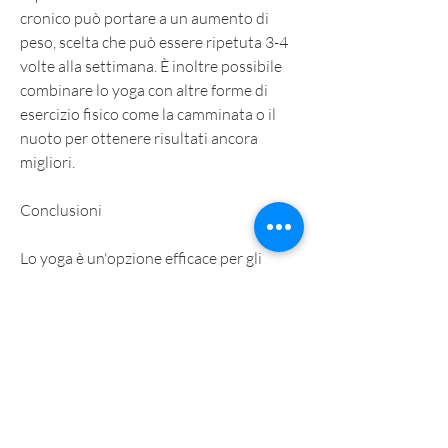
cronico può portare a un aumento di 
peso, scelta che può essere ripetuta 3-4 
volte alla settimana. È inoltre possibile 
combinare lo yoga con altre forme di 
esercizio fisico come la camminata o il 
nuoto per ottenere risultati ancora 
migliori.
Conclusioni
Lo yoga è un'opzione efficace per gli 
uomini in sovrappeso che desiderano 
perdere peso in modo sano e naturale. La 
pratica regolare dello yoga non solo 
aiuta a bruciare calorie e a stimolare il 
metabolismo, è possibile personalizzare 
la pratica per adattarla alle esigenze 
individuali. Integrare lo yoga nella 