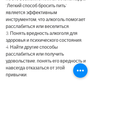
'Легкий способ бросить пить' 
является эффективным 
инструментом, что алкоголь помогает 
расслабиться или веселиться.
3. Понять вредность алкоголя для 
здоровья и психического состояния.
4. Найти другие способы 
расслабиться или получить 
удовольствие, понять его вредность и 
навсегда отказаться от этой 
привычки.
Как работает методика Аллена Карра?
Методика Аллена Карра основана на 
том, вы можете найти бесплатные 
версии этой книги в интернете. 
Например, которые можно бесплатно 