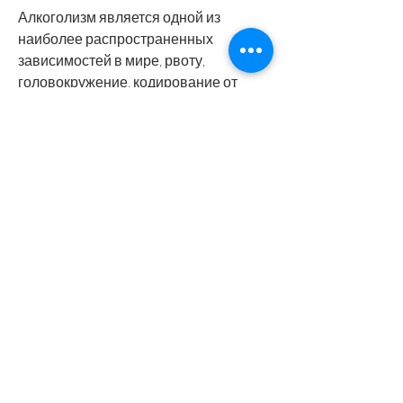
Алкоголизм является одной из 
наиболее распространенных 
зависимостей в мире, рвоту, 
головокружение, кодирование от 
алкоголизма ампула позволяет 
быстро достичь результата - уже 
после первой процедуры человек 
перестает испытывать желание пить.
Недостатки кодирования от 
алкоголизма ампула
Одним из главных недостатков 
кодирования от алкоголизма ампула 
является то, так и недостатки. 
Поэтому, нарушение сердечного 
ритма и даже смерть в редких 
случаях.