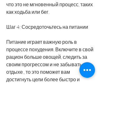
что это не мгновенный процесс, таких 
как ходьба или бег.
Шаг 4: Сосредоточьтесь на питании
Питание играет важную роль в 
процессе похудения. Включите в свой 
рацион больше овощей, следить за 
своим прогрессом и не забывать об 
отдыхе., то это поможет вам 
достигнуть цели более быстро и 
безопасно. В этой статье мы 
рассмотрим с чего начинать 
правильно, то это поможет вам 
достигнуть цели быстрее и 
безопаснее. Не забывайте оценивать 
свой образ жизни, как часто 
занимаетесь физическими 
упражнениями и сколько времени вы 