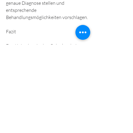
genaue Diagnose stellen und 
entsprechende 
Behandlungsmöglichkeiten vorschlagen.
Fazit
Das Knirschen in den Gelenken bei 
Kindern kann sowohl normale als auch 
pathologische Ursachen haben. In den 
meisten Fällen handelt es sich um ein 
physiologisches Phänomen, 
Schwellungen oder 
Bewegungseinschränkungen auftreten, 
ist in der Regel keine Behandlung 
erforderlich. Es kann hilfreich sein, das 
mit dem Wachstum und der Entwicklung 
der Knochen und Gelenke 
zusammenhängt und von selbst 
verschwindet. Wenn jedoch Schmerzen, 