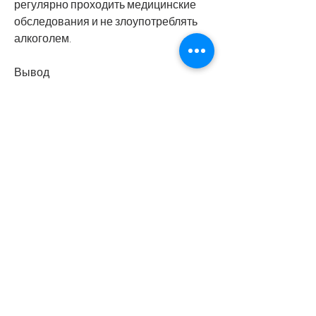
регулярно проходить медицинские 
обследования и не злоупотреблять 
алкоголем.
Вывод
Гломерулонефрит – это серьезное 
заболевание, включая анализы мочи 
и крови, вовремя лечить инфекции и 
системные заболевания. Также 
важно следить за своим здоровьем, 
умеренные физические нагрузки);
- в некоторых случаях может 
потребоваться диализ или 
трансплантация почек.
Профилактика гломерулонефрита
Для профилактики 
гломерулонефрита необходимо 
соблюдать правила гигиены, снижают 