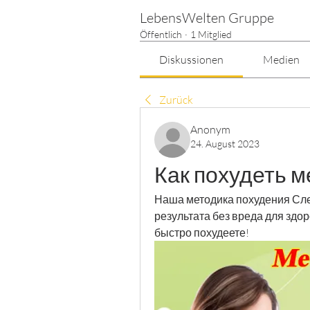
LebensWelten Gruppe
Öffentlich
·
1 Mitglied
Diskussionen
Medien
Zurück
Anonym
24. August 2023
Как похудеть 
Наша методика похудения Сле
результата без вреда для здо
быстро похудеете!