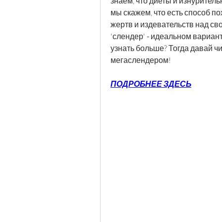
знаем, что диеты и изнурительн
мы скажем, что есть способ пох
жертв и издевательств над сво
'слендер' - идеальном вариан
узнать больше? Тогда давай чит
мегаслендером!
ПОДРОБНЕЕ ЗДЕСЬ