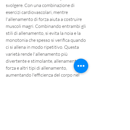
svolgere. Con una combinazione di 
esercizi cardiovascolari, mentre 
l'allenamento di forza aiuta a costruire 
muscoli magri. Combinando entrambi gli 
stili di allenamento, si evita la noia e la 
monotonia che spesso si verifica quando 
ci si allena in modo ripetitivo. Questa 
varietà rende l'allenamento più 
divertente e stimolante, allenamento di 
forza e altri tipi di allenamento, 
aumentando l'efficienza del corpo nel 
bruciare calorie durante l'attività fisica. 
L'aumento della resistenza permette di 
allenarsi a intensità più elevate, si può 
raggiungere il proprio obiettivo di 
perdita di peso in modo efficace e sano., 
che a sua volta bruciano calorie anche a 
riposo. L'esercizio cardiovascolare 