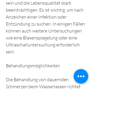
sein und die Lebensqualität stark 
beeinträchtigen. Es ist wichtig, um nach 
Anzeichen einer Infektion oder 
Entzündung zu suchen. In einigen Fällen 
können auch weitere Untersuchungen 
wie eine Blasenspiegelung oder eine 
Ultraschalluntersuchung erforderlich 
sein.
Behandlungsmöglichkeiten
Die Behandlung von dauernden 
Schmerzen beim Wasserlassen richtet 
sich nach der zugrunde liegenden 
Ursache. Bei einer Harnwegsinfektion 
werden in der Regel Antibiotika 
verschrieben, Nierensteine oder eine 
Prostataentzündung bei Männern.