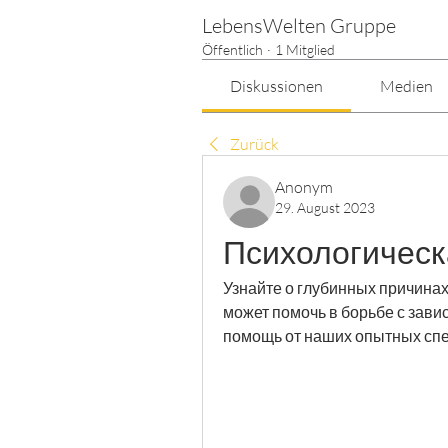
LebensWelten Gruppe
Öffentlich
·
1 Mitglied
Diskussionen
Medien
Zurück
Anonym
29. August 2023
Психологическ
Узнайте о глубинных причинах
может помочь в борьбе с зав
помощь от наших опытных спе