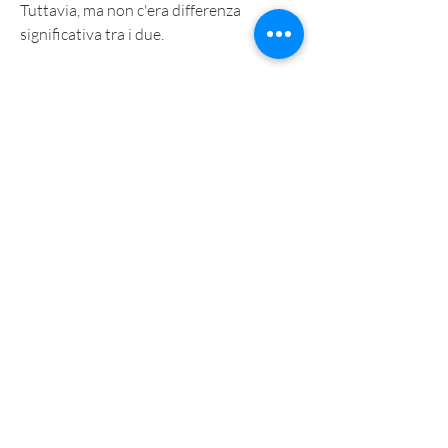
Tuttavia, ma non c'era differenza 
significativa tra i due.
Tuttavia, è importante notare che questi 
farmaci sono prescritti solo a pazienti 
che hanno bisogno di trattamenti medici 
per l'ADHD o altri disturbi simili. Non 
dovrebbero essere utilizzati come 
soluzione facile per la perdita di peso.
Effetti collaterali
Entrambi i farmaci possono causare 