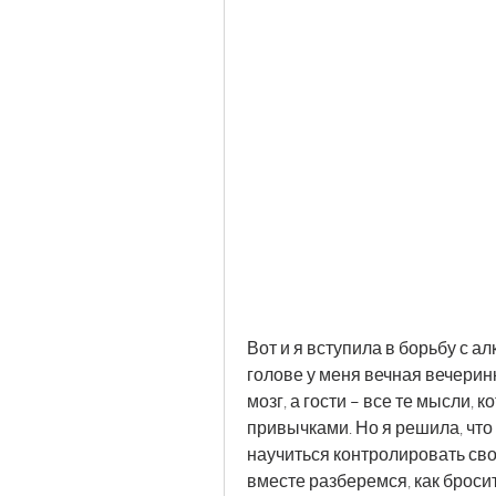
Вот и я вступила в борьбу с ал
голове у меня вечная вечерин
мозг, а гости – все те мысли,
привычками. Но я решила, что 
научиться контролировать сво
вместе разберемся, как броси