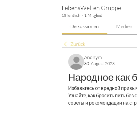
LebensWelten Gruppe
Öffentlich
·
1 Mitglied
Diskussionen
Medien
Zurück
Anonym
30. August 2023
Народное как б
Избавьтесь от вредной привыч
Узнайте, как бросить пить без
советы и рекомендации на стр