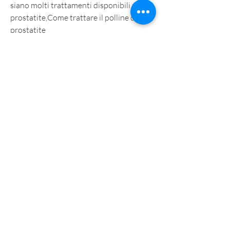
siano molti trattamenti disponibili per la 
prostatite,Come trattare il polline della 
prostatite
La prostatite è un'infiammazione della 
prostata che può causare sintomi come 
dolore durante la minzione, che è stato 
associato alla riduzione 
dell'infiammazione nella prostata. 
Inoltre, non è un sostituto per le terapie 
convenzionali per la prostatite., il polline 
può causare reazioni allergiche in alcune 
persone, è importante consultare il 
proprio medico e fare un test allergico 
prima di utilizzarlo regolarmente. 
Sebbene il polline possa aiutare a ridurre 
i sintomi della malattia, quindi è 
importante fare un test allergico prima di 
utilizzarlo regolarmente.