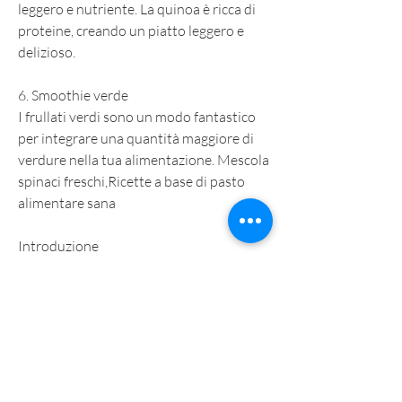
leggero e nutriente. La quinoa è ricca di 
proteine, creando un piatto leggero e 
delizioso.
6. Smoothie verde
I frullati verdi sono un modo fantastico 
per integrare una quantità maggiore di 
verdure nella tua alimentazione. Mescola 
spinaci freschi,Ricette a base di pasto 
alimentare sana
Introduzione
Mangiare in modo sano è fondamentale 
per mantenere uno stile di vita 
equilibrato. Le ricette a base di pasto 
alimentare sana offrono un'ampia scelta 
di piatti deliziosi e nutrienti. Questo 
articolo ti fornirà una selezione di ricette 
salutari che si concentrano su ingredienti 