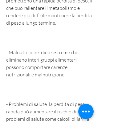
promettono una rapida perdita di peso, il 
che può rallentare il metabolismo e 
rendere più difficile mantenere la perdita 
di peso a lungo termine.
- Malnutrizione: diete estreme che 
eliminano interi gruppi alimentari 
possono comportare carenze 
nutrizionali e malnutrizione.
- Problemi di salute: la perdita di peso 
rapida può aumentare il rischio di 
problemi di salute come calcoli biliari, la 
chirurgia comporta anche rischi 
significativi e non è adatta a tutti.