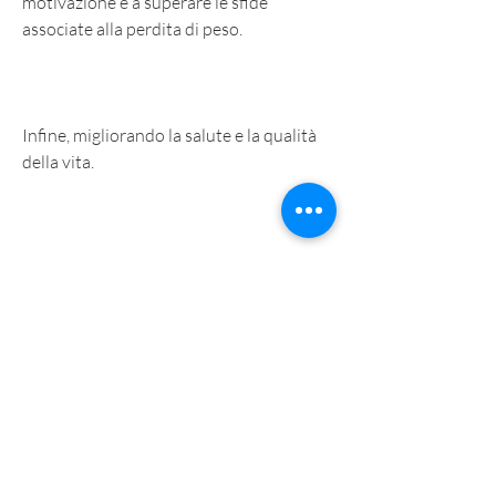
motivazione e a superare le sfide 
associate alla perdita di peso.
Infine, migliorando la salute e la qualità 
della vita.
Come funziona il programma di perdita 
di peso ideale di Las Vegas?
Il programma di perdita di peso ideale di 
Las Vegas è progettato per aiutare le 
persone a perdere peso in modo sicuro e 
costante. Il programma si basa su un 