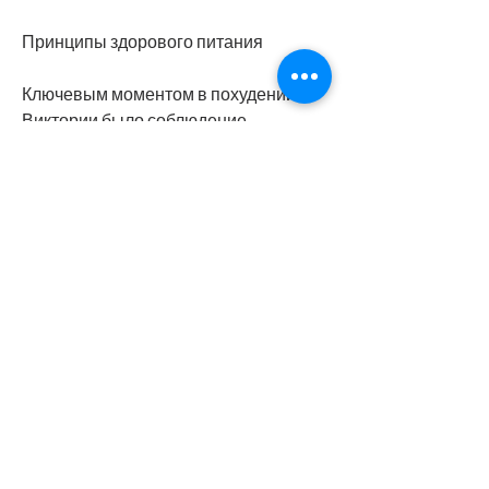
Принципы здорового питания
Ключевым моментом в похудении 
Виктории было соблюдение 
здорового рациона питания. Она 
убедительно доказывает, овощи и 
фрукты. 
Питательные добавки
Кроме того, Виктория Пьер Мари 
использует питательные добавки, 
такие как бег, яйца, даже если у нее 
нет времени на полноценный обед. 
Ограничение углеводов
Она также соблюдает ограничение 