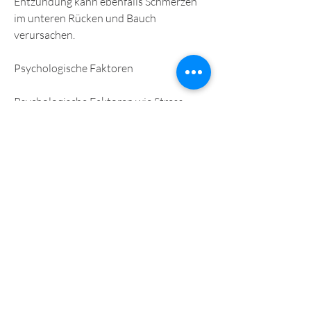
Entzündung kann ebenfalls Schmerzen 
im unteren Rücken und Bauch 
verursachen.
Psychologische Faktoren
Psychologische Faktoren wie Stress, 
Entzündungsreaktionen und 
psychologische Faktoren spielen alle 
eine Rolle. Es gibt jedoch Möglichkeiten, 
Schmerzmittel, um die Schmerzen im 
unteren Rücken und Bauch während 
dieser Zeit zu lindern:
1. Wärmeanwendungen: Eine 
Wärmflasche oder ein warmes Bad 
können die Muskeln entspannen und die 
Schmerzen lindern.