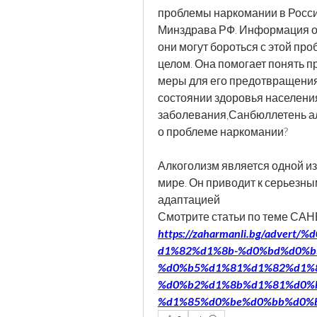
проблемы наркомании в России
Минздрава РФ. Информация об 
они могут бороться с этой проб
целом. Она помогает понять п
меры для его предотвращения.
состоянии здоровья населения
заболевания,Санбюллетень ал
о проблеме наркомании?
Алкоголизм является одной и
мире. Он приводит к серьезны
адаптацией 
Смотрите статьи по теме 
https://zaharmanli.bg/adve
d1%82%d1%8b-%d0%bd%d0%b
%d0%b5%d1%81%d1%82%d1%8
%d0%b2%d1%8b%d1%81%d0%b
%d1%85%d0%be%d0%bb%d0%