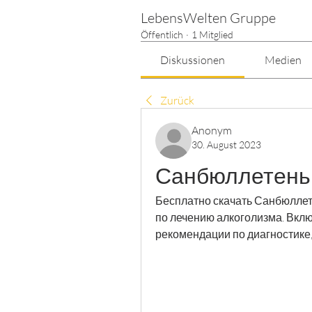
LebensWelten Gruppe
Öffentlich
·
1 Mitglied
Diskussionen
Medien
Zurück
Anonym
30. August 2023
Санбюллетень 
Бесплатно скачать Санбюллете
по лечению алкоголизма. Вкл
рекомендации по диагностике,