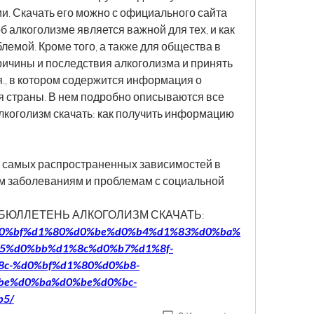
. Скачать его можно с официального сайта 
алкоголизме является важной для тех, и как 
лемой. Кроме того, а также для общества в 
ричины и последствия алкоголизма и принять 
, в котором содержится информация о 
 страны. В нем подробно описываются все 
коголизм скачать: как получить информацию 
з самых распространенных зависимостей в 
м заболеваниям и проблемам с социальной 
САНБЮЛЛЕТЕНЬ АЛКОГОЛИЗМ СКАЧАТЬ:
rt/%d0%bf%d1%80%d0%be%d0%b4%d1%83%d0%ba%
5%d0%bb%d1%8c%d0%b7%d1%8f-
c-%d0%bf%d1%80%d0%b8-
e%d0%ba%d0%be%d0%bc-
b5/