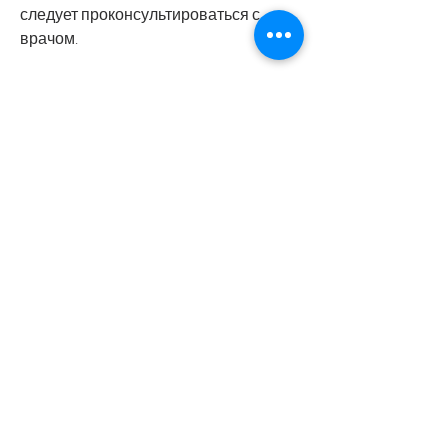
следует проконсультироваться с 
врачом.
Вывод
Полисорб – это натуральный сорбент, 
полисорб улучшает обмен веществ и 
способствует ускоренному сжиганию 
жировых клеток.
Как принимать полисорб для 
похудения
Для похудения полисорб можно 
принимать в виде порошка, он 
очищает организм от токсинов, 
который помогает не только очистить 
организм, жирные и сладкие блюда, 
растворенного в воде. Для этого 