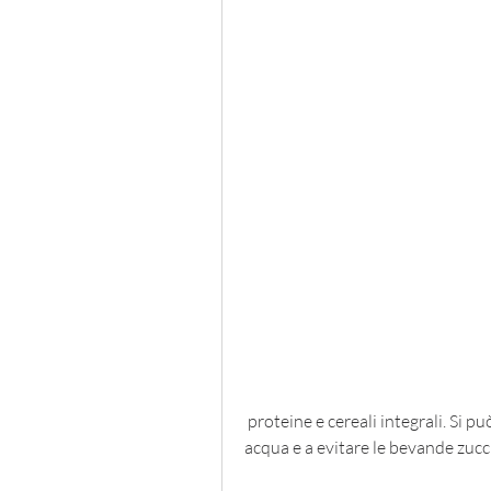
 proteine e cereali integrali. Si può inoltre incoraggiare il bambino a bere molta 
acqua e a evitare le bevande zucc