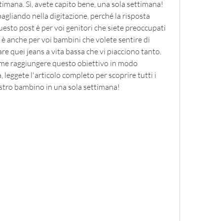
timana. Sì, avete capito bene, una sola settimana! 
gliando nella digitazione, perché la risposta 
Questo post è per voi genitori che siete preoccupati 
ed è anche per voi bambini che volete sentire di 
e quei jeans a vita bassa che vi piacciono tanto. 
ome raggiungere questo obiettivo in modo 
 leggete l'articolo completo per scoprire tutti i 
ostro bambino in una sola settimana!