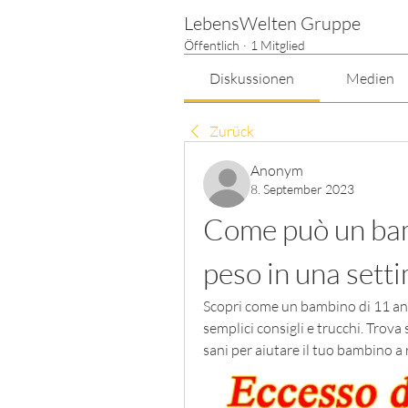
LebensWelten Gruppe
Öffentlich
·
1 Mitglied
Diskussionen
Medien
Zurück
Anonym
8. September 2023
Come può un bam
peso in una sett
Scopri come un bambino di 11 ann
semplici consigli e trucchi. Trova s
sani per aiutare il tuo bambino a 