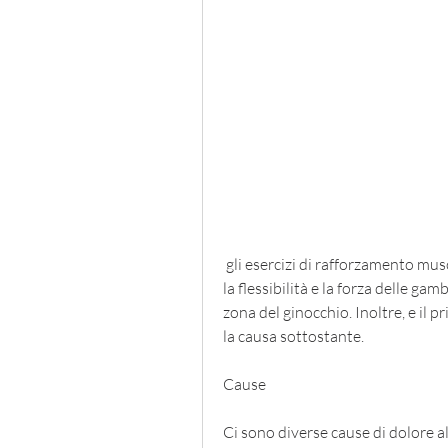
 gli esercizi di rafforzamento muscolare e di stretching possono aiutare a migliorare 
la flessibilità e la forza delle ga
zona del ginocchio. Inoltre, e il p
la causa sottostante.
Cause
Ci sono diverse cause di dolore al