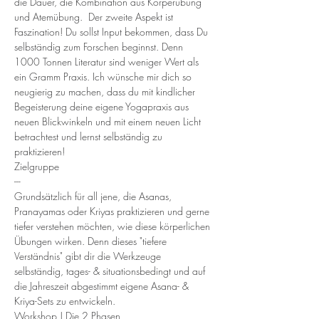
die Dauer, die Kombination aus Körperübung 
und Atemübung.  Der zweite Aspekt ist 
Faszination! Du sollst Input bekommen, dass Du 
selbständig zum Forschen beginnst. Denn 
1000 Tonnen Literatur sind weniger Wert als 
ein Gramm Praxis. Ich wünsche mir dich so 
neugierig zu machen, dass du mit kindlicher 
Begeisterung deine eigene Yogapraxis aus 
neuen Blickwinkeln und mit einem neuen Licht 
betrachtest und lernst selbständig zu 
praktizieren!
Zielgruppe
---
Grundsätzlich für all jene, die Asanas, 
Pranayamas oder Kriyas praktizieren und gerne 
tiefer verstehen möchten, wie diese körperlichen 
Übungen wirken. Denn dieses "tiefere 
Verständnis" gibt dir die Werkzeuge 
selbständig, tages- & situationsbedingt und auf 
die Jahreszeit abgestimmt eigene Asana- & 
Kriya-Sets zu entwickeln.
Workshop | Die 2 Phasen