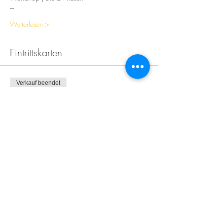
---
Weiterlesen >
Eintrittskarten
Verkauf beendet
Tickettyp
Wie Asanas wirken | Workshop
1
Preis
149,00 €