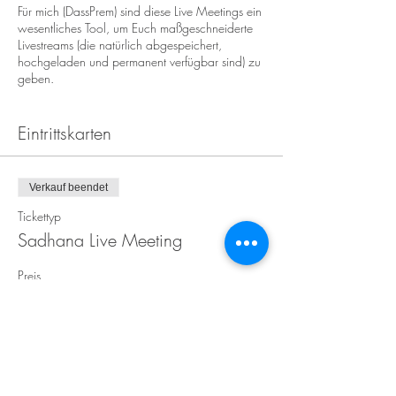
Für mich (DassPrem) sind diese Live Meetings ein
wesentliches Tool, um Euch maßgeschneiderte
Livestreams (die natürlich abgespeichert,
hochgeladen und permanent verfügbar sind) zu
geben.
Ist es Pflicht dabei zu sein? NEIN, natürlich
Eintrittskarten
nicht. Ist nur eine weitere Möglichkeit einen
Raum zu betreten, wo sich Menschen treffen,
die "im Herzen ähnlich ticken".
Verkauf beendet
Tickettyp
Sadhana Live Meeting
Preis
0,00 €