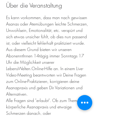
Über die Veranstaltung
Es kann vorkommen, dass man nach gewissen 
Asanas oder Atemübungen leichte Schmerzen, 
Unwohlsein, Emotionalität, etc. verspürt und 
sich etwas unsicher fühlt, ob dies nun passend 
ist, oder vielleicht fehlerhaft praktiziert wurde.
Aus diesem Grund bieten wir unseren 
AbonenntInnen 14tägig immer Sonntags 17 
Uhr die Möglichkeit unserer 
LebensWelten.Online-Hilfe an. In einem Live-
Video-Meeting beantworten wir Deine Fragen 
zum Online-Praktizieren, korrigieren deine 
Asanapraxis und geben Dir Variationen und 
Alternativen.
Alle Fragen sind "erlaubt". Ob zum Thema 
körperliche Asanapraxis und etwaige 
Schmerzen danach, oder 
Bewegungseinschränkungen und Alternativen 
bis hin zu emotional-psychischen 
Veränderungen, die mit Unsicherheit verbunden 