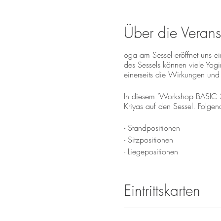
Über die Verans
oga am Sessel eröffnet uns e
des Sessels können viele Yogi
einerseits die Wirkungen und
In diesem "Workshop BASIC 3 
Kriyas auf den Sessel. Folgen
- Standpositionen
- Sitzpositionen
- Liegepositionen
- 5 Vayus
- Lot & Drehung
Eintrittskarten
- Innere Geometrie und pranis
- Pranayama-Mudra-Asana