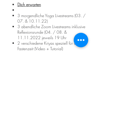
Dich erwarten
3 morgendliche Yoga Livestreams (03. /
07. & 10.11.22)
3 abendliche Zoom Livestreams inklusive
Reflexionsrunde (04. / 08. &
11.11.2022 jeweils 19 Uhr
2 verschiedene Kriyas speziell für die
Fastenzeit (Video + Tutorial)
2 Pranayamas (Videos + Tutorials)
3 Rezepte speziell für Übergang Herbst -
Winter
2 Zoom Meetings (Vorbesprechung
01.11.22 ab 19 Uhr & Abschluss
12.11.22 ab 17 Uhr)
Kontakt
Chat- & Email-Support
Individuelle Adaptionen für die Kriyas
Über uns
Inspirationsvideos
Preise
AGB
Vorbesprechung
|
01.11.2022
| ab 19.15
Datenschutzrichtlinien
Uhr | Zoom Meeting
Sadhana
|
04. - 12.11.2022
Impressum