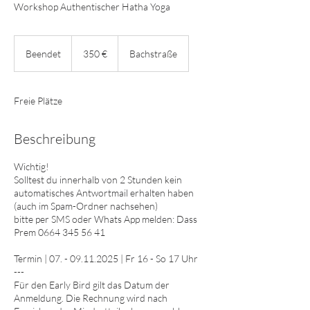
Workshop Authentischer Hatha Yoga
350
Euro
Beendet
B
350 €
Bachstraße
e
e
n
Freie Plätze
d
e
t
Beschreibung
Wichtig!
Solltest du innerhalb von 2 Stunden kein
automatisches Antwortmail erhalten haben
(auch im Spam-Ordner nachsehen)
bitte per SMS oder Whats App melden: Dass
Prem 0664 345 56 41
Termin | 07. - 09.11.2025 | Fr 16 - So 17 Uhr
---
Für den Early Bird gilt das Datum der
Anmeldung. Die Rechnung wird nach