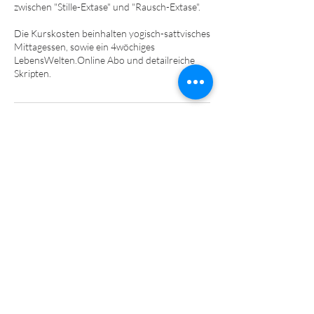
zwischen "Stille-Extase" und "Rausch-Extase".
Die Kurskosten beinhalten yogisch-sattvisches
Mittagessen, sowie ein 4wöchiges
LebensWelten.Online Abo und detailreiche
Skripten.
Kontaktangaben
Bachstraße 23, 8383 Welten, Österreich
06643455641
office@lebens-welten.at
Kontakt