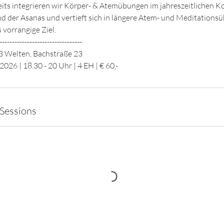
seits integrieren wir Körper- & Atemübungen im jahreszeitlichen K
fend der Asanas und vertieft sich in längere Atem- und Meditations
 vorrangige Ziel.
---------------------------------
 Welten, Bachstraße 23
2026 | 18.30 - 20 Uhr | 4 EH | € 60,-
Sessions