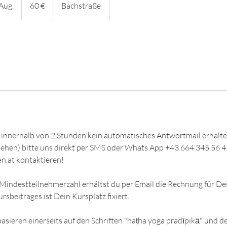
Aug.
B
60 €
Bachstraße
e
g
o
n
n
e
n
a
m
:
u innerhalb von 2 Stunden kein automatisches Antwortmail erhalt
3
hen) bitte uns direkt per SMS oder Whats App +43 664 345 56 4
.
n.at kontaktieren!
A
u
Mindestteilnehmerzahl erhältst du per Email die Rechnung für De
g
sbeitrages ist Dein Kursplatz fixiert.
.
asieren einerseits auf den Schriften "haṭha yoga pradīpikā" und d