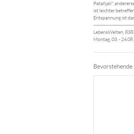
Patañjali", anderer
ist leichter betref
Entspannung ist das
---------------------------
LebensWelten, 8383
Montag, 03. - 24.08.
Bevorstehende 