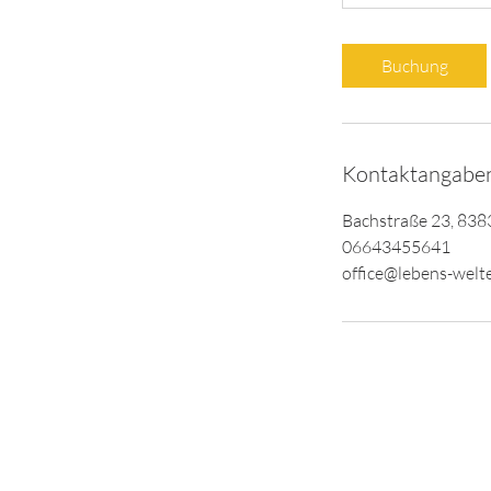
Buchung
Kontaktangabe
Bachstraße 23, 838
06643455641
office@lebens-welt