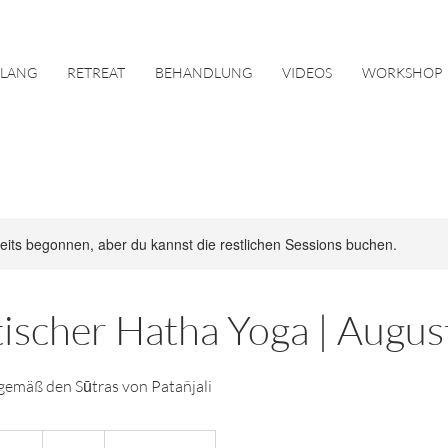
KLANG
RETREAT
BEHANDLUNG
VIDEOS
WORKSHOP
reits begonnen, aber du kannst die restlichen Sessions buchen.
ischer Hatha Yoga | Augus
 gemäß den Sūtras von Patañjali
60
Euro