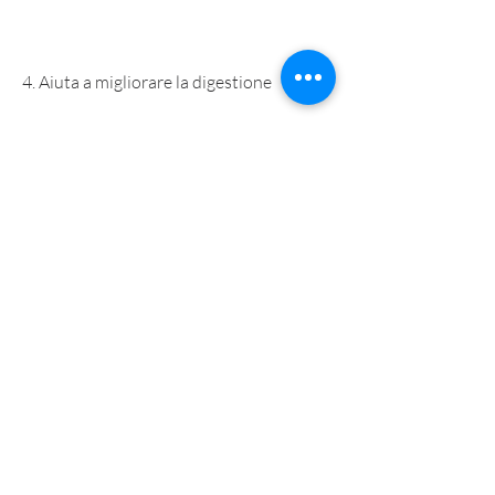
4. Aiuta a migliorare la digestione
I frutti e le verdure presenti nell'acqua 
detox possono aiutare a migliorare la 
digestione e ad alleviare problemi come 
la stitichezza e il gonfiore.
Contro
1. Non è una soluzione magica
L'acqua detox non è una soluzione 