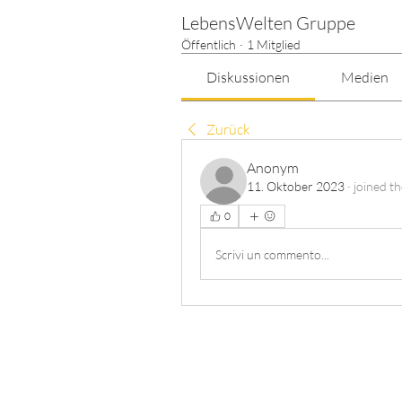
LebensWelten Gruppe
Öffentlich
·
1 Mitglied
Diskussionen
Medien
Zurück
Anonym
11. Oktober 2023
·
joined th
0
Scrivi un commento...