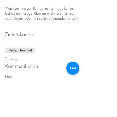
Was kommt eigentlich bei mir an, was kommt
bei meinem Gegenüber an und warum ist das
so? Warum reden wir soviel aneinander vorbei?
Achtsamkeit in der Kommunikation. Vom ICH
zum DU zum WIR.
Eintrittskarten
Referentinnen | Karin Kallner, Kathrin Zieserl
Verkauf beendet
Tickettyp
Kommunikation
Preis
0,00 €