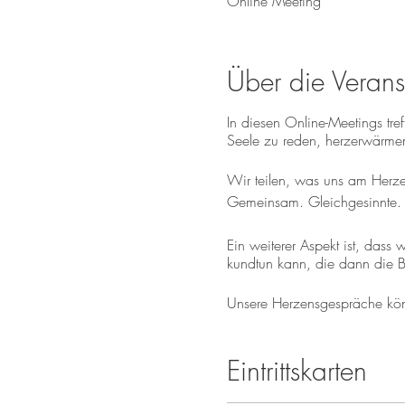
Online Meeting
Über die Verans
In diesen Online-Meetings tr
Seele zu reden, herzerwärmen
Wir teilen, was uns am Herze
Gemeinsam. Gleichgesinnte. 
Ein weiterer Aspekt ist, das
kundtun kann, die dann die B
Unsere Herzensgespräche könne
Anmeldung ist kostenlos und 
Eintrittskarten
Referentinnen: Karin Kallner u