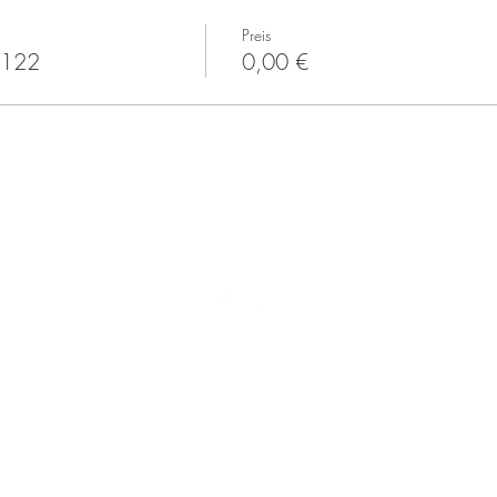
Preis
0122
0,00 €
Kontakt
Über uns
Preise
AGB
Datenschutzrichtlinien