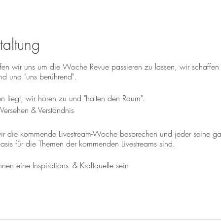
taltung
effen wir uns um die Woche Revue passieren zu lassen, wir schaffe
d und "uns berührend".
n liegt, wir hören zu und "halten den Raum".
Versehen & Verständnis
s wir die kommende Livestream-Woche besprechen und jeder seine 
asis für die Themen der kommenden Livestreams sind.
n eine Inspirations- & Kraftquelle sein.
auch ohne Registrierung möglich!
nd Petra Stiefsohn