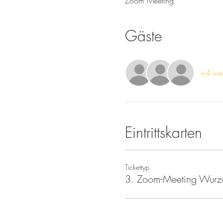
Zoom Meeting
Gäste
+4 wei
Eintrittskarten
Tickettyp
3. Zoom-Meeting Wurz