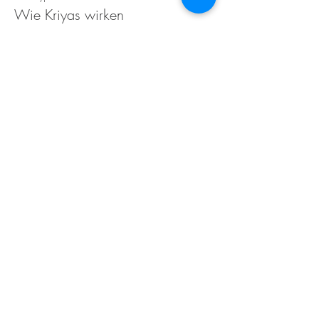
Wie Kriyas wirken
Mehr Infos
Preis
0,00 €
Kontakt
Über uns
Preise
AGB
Datenschutzrichtlinien
Impressum