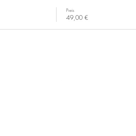
Preis
49,00 €
Kontakt
Über uns
Preise
AGB
Datenschutzrichtlinien