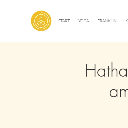
START
YOGA
FRANKLIN
Hatha
am