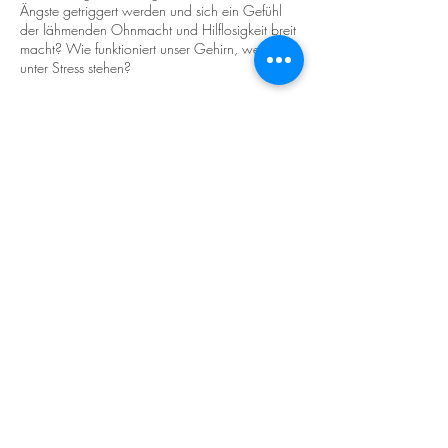
Ängste getriggert werden und sich ein Gefühl
der lähmenden Ohnmacht und Hilflosigkeit breit
macht? Wie funktioniert unser Gehirn, wenn wir
unter Stress stehen?
Kontakt
Über uns
Preise
AGB
Datenschutzrichtlinien
Impressum
Petra & Alexander DassPrem Stiefsohn
Bachstraße 23
8383 Welten
office@lebens-welten.at