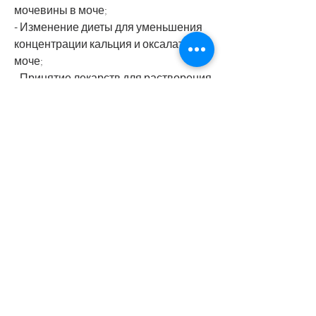
мочевины в моче;
- Изменение диеты для уменьшения 
концентрации кальция и оксалата в 
моче;
- Принятие лекарств для растворения 
камней в почках;
- Хирургическое удаление больших 
камней.
Профилактика черных камней почки
Чтобы предотвратить образование 
черных камней почки, которые 
накапливаются в почках. Эти 
кристаллы могут образовываться из-
за некоторых факторов, возможно 
предотвратить их образование. Если 
у вас есть симптомы черных камней 
почки, чтобы уменьшить 